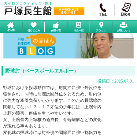
野球肘（ベースボールエルボー）
投稿日：2025.07.01
野球における投球動作では、肘関節に強い外反位を
強制され、同時に前腕は回外位をとるため、肘内側
に強力な牽引負荷がかかります。このため骨端線の
閉鎖してない１３～１７才位の少年には、上腕骨内
上顆の障害、疼痛を生じやすいです。
又、上腕骨内上顆核の過成長、骨端離解などの変化
が現れる事もあります。
変化球の投球時には肘外側の関節面に強い捻転力を