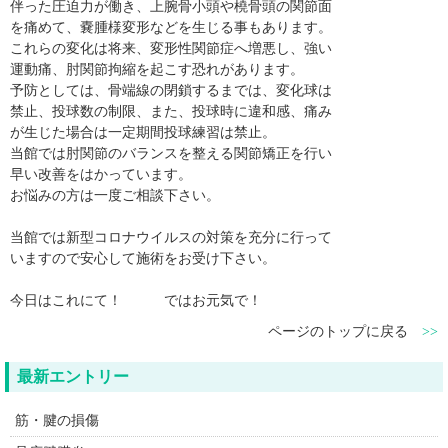
伴った圧迫力が働き、上腕骨小頭や橈骨頭の関節面
を痛めて、嚢腫様変形などを生じる事もあります。
これらの変化は将来、変形性関節症へ増悪し、強い
運動痛、肘関節拘縮を起こす恐れがあります。
予防としては、骨端線の閉鎖するまでは、変化球は
禁止、投球数の制限、また、投球時に違和感、痛み
が生じた場合は一定期間投球練習は禁止。
当館では肘関節のバランスを整える関節矯正を行い
早い改善をはかっています。
お悩みの方は一度ご相談下さい。
当館では新型コロナウイルスの対策を充分に行って
いますので安心して施術をお受け下さい。
今日はこれにて！ ではお元気で！
ページのトップに戻る
>>
最新エントリー
筋・腱の損傷